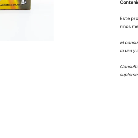
Conteni
Este pr
niños me
El consu
lo usa y
Consulta
suplemen