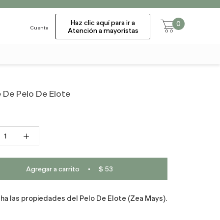
Haz clic aquí para ir a
0
Cuenta
Atención a mayoristas
s
s
 De Pelo De Elote
Agregar a carrito
$ 53
a las propiedades del Pelo De Elote (Zea Mays).