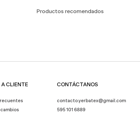
Productos recomendados
 A CLIENTE
CONTÁCTANOS
frecuentes
contacto.yerbatex@gmail.com
e cambios
595 101 6889